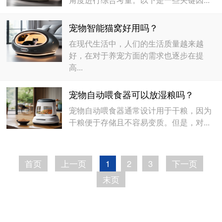
宠物智能猫窝好用吗？
在现代生活中，人们的生活质量越来越
好，在对于养宠方面的需求也逐步在提
高...
宠物自动喂食器可以放湿粮吗？
宠物自动喂食器通常设计用于干粮，因为
干粮便于存储且不容易变质。但是，对...
首页
上一页
1
2
3
下一页
末页